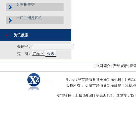
叉车推雪铲
出口非洲挖掘机
资讯搜索
关键字：
范 围：
|
公司简介
|
产品展示
|
新
地址:天津市静海县良王庄新振机械 | 手机:13072282754 |
版权所有： 天津市静海县新振建筑工程机械制造厂 Copyright
友情链接：
上仪热电阻
|
冷冻离心机
|
蒸馏测定仪