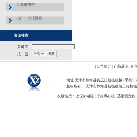
叉车推雪铲
出口非洲挖掘机
资讯搜索
关键字：
范 围：
|
公司简介
|
产品展示
|
新
地址:天津市静海县良王庄新振机械 | 手机:13072282754 |
版权所有： 天津市静海县新振建筑工程机械制造厂 Copyright
友情链接：
上仪热电阻
|
冷冻离心机
|
蒸馏测定仪